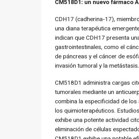
CM518D1: un nuevo fármaco A
CDH17 (cadherina-17), miembro d
una diana terapéutica emergente
indican que CDH17 presenta una
gastrointestinales, como el cánce
de páncreas y el cáncer de esóf
invasión tumoral y la metástasis.
CM518D1 administra cargas citot
tumorales mediante un anticuer
combina la especificidad de los 
los quimioterapéuticos. Estudi
exhibe una potente actividad cit
eliminación de células espectado
CM518D1 exhibe una notable efi