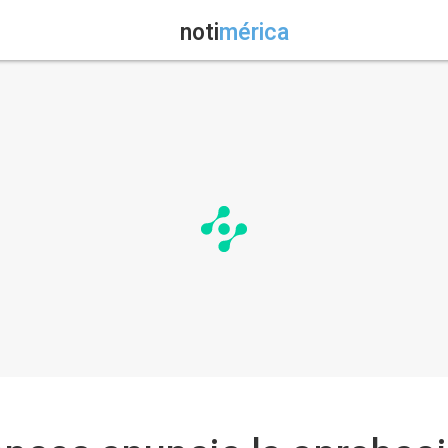
noti
mérica