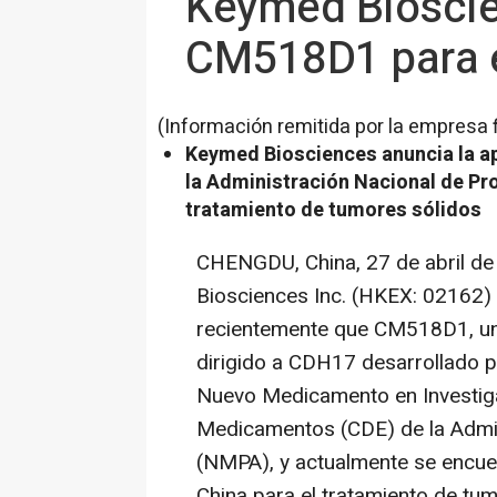
Keymed Bioscie
CM518D1 para e
(Información remitida por la empresa 
Keymed Biosciences anuncia la a
la Administración Nacional de P
tratamiento de tumores sólidos
CHENGDU, China
,
27 de abril d
Biosciences Inc. (HKEX: 02162) 
recientemente que CM518D1, un
dirigido a CDH17 desarrollado 
Nuevo Medicamento en Investiga
Medicamentos (CDE) de la Admi
(NMPA), y actualmente se encuen
China
para el tratamiento de tum