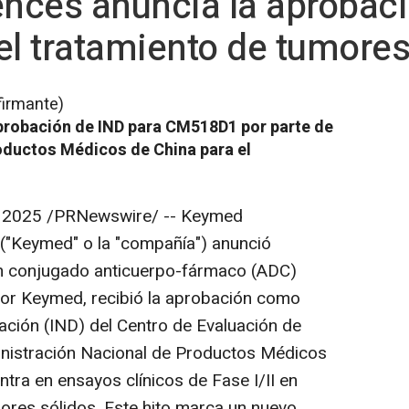
nces anuncia la aprobac
l tratamiento de tumores
firmante)
probación de IND para CM518D1 por parte de
roductos Médicos de
China
para el
e 2025
/PRNewswire/ -- Keymed
("Keymed" o la "compañía") anunció
 conjugado anticuerpo-fármaco (ADC)
por Keymed, recibió la aprobación como
ción (IND) del Centro de Evaluación de
nistración Nacional de Productos Médicos
tra en ensayos clínicos de Fase I/II en
ores sólidos. Este hito marca un nuevo