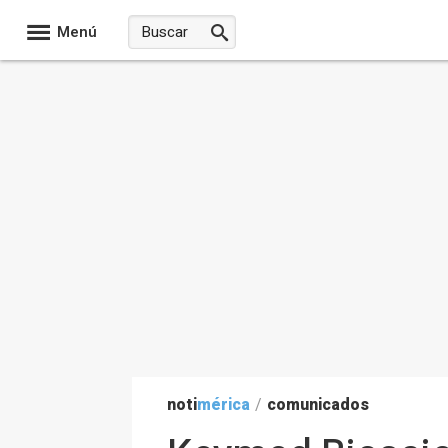
Menú
noti
mérica
/
comunicados