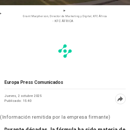
Grant Macpherson, Director de Marketing y Digital, KFC África
- KFC ÁFRICA
Europa Press Comunicados
Jueves, 2 octubre 2025
Publicado: 15:40
Abri
(Información remitida por la empresa firmante)
Durante décadas, la fórmula ha sido materia de