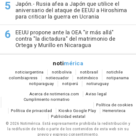
Japón.- Rusia afea a Japón que utilice el
aniversario del ataque de EEUU a Hiroshima
para criticar la guerra en Ucrania
EEUU propone ante la OEA "ir más allá"
contra "la dictadura" del matrimonio de
Ortega y Murillo en Nicaragua
noti
mérica
notici
argentina
noti
bolivia
noti
brasil
noti
chile
colombia
press
noti
ecuador
noti
méxico
noti
panama
noti
paraguay
noti
perú
noti
uruguay
Acerca de notimerica.com
Aviso legal
Cumplimiento normativo
Política de cookies
Política de privacidad
Kiosko Google Play
Hemeroteca
Publicidad estatal
© 2026 Notimérica.
Está expresamente prohibida la redistribución y
la redifusión de todo o parte de los contenidos de esta web sin su
previo y expreso consentimiento.