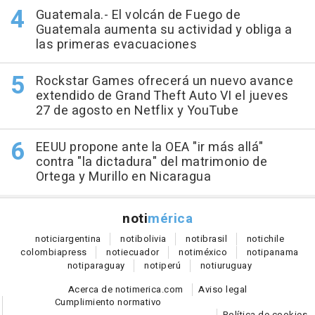
Guatemala.- El volcán de Fuego de
Guatemala aumenta su actividad y obliga a
las primeras evacuaciones
Rockstar Games ofrecerá un nuevo avance
extendido de Grand Theft Auto VI el jueves
27 de agosto en Netflix y YouTube
EEUU propone ante la OEA "ir más allá"
contra "la dictadura" del matrimonio de
Ortega y Murillo en Nicaragua
noti
mérica
notici
argentina
noti
bolivia
noti
brasil
noti
chile
colombia
press
noti
ecuador
noti
méxico
noti
panama
noti
paraguay
noti
perú
noti
uruguay
Acerca de notimerica.com
Aviso legal
Cumplimiento normativo
Política de cookies