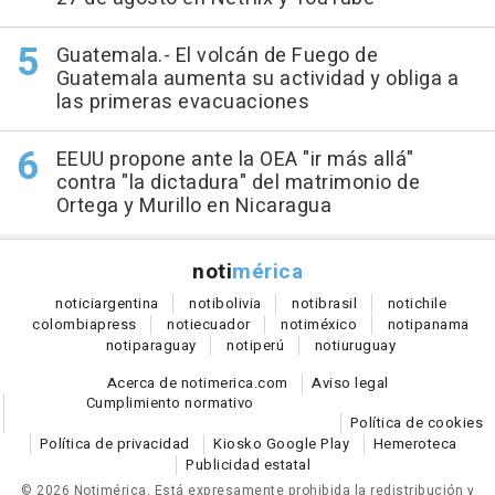
Guatemala.- El volcán de Fuego de
Guatemala aumenta su actividad y obliga a
las primeras evacuaciones
EEUU propone ante la OEA "ir más allá"
contra "la dictadura" del matrimonio de
Ortega y Murillo en Nicaragua
noti
mérica
notici
argentina
noti
bolivia
noti
brasil
noti
chile
colombia
press
noti
ecuador
noti
méxico
noti
panama
noti
paraguay
noti
perú
noti
uruguay
Acerca de notimerica.com
Aviso legal
Cumplimiento normativo
Política de cookies
Política de privacidad
Kiosko Google Play
Hemeroteca
Publicidad estatal
© 2026 Notimérica.
Está expresamente prohibida la redistribución y