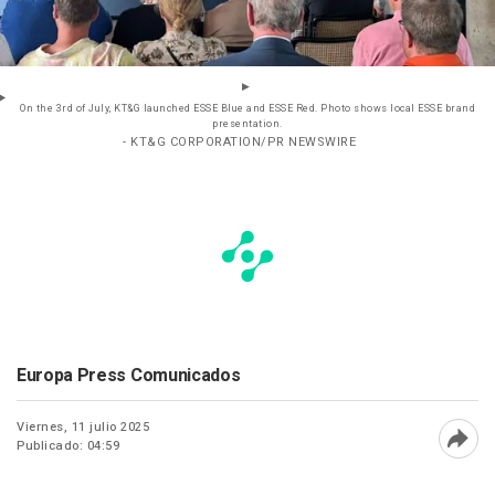
On the 3rd of July, KT&G launched ESSE Blue and ESSE Red. Photo shows local ESSE brand
presentation.
- KT&G CORPORATION/PR NEWSWIRE
Europa Press Comunicados
Viernes, 11 julio 2025
Publicado: 04:59
Abri