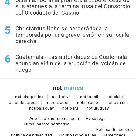
Ucrania.- Ucrania promete a EEUU el cese de
sus ataques a la terminal rusa del Consorcio
del Oleoducto del Caspio
Christantus Uche se perderá toda la
temporada por una grave lesión en su rodilla
derecha
Guatemala.- Las autoridades de Guatemala
anuncian el fin de la erupción del volcán de
Fuego
noti
mérica
notici
argentina
noti
bolivia
noti
brasil
noti
chile
colombia
press
noti
ecuador
noti
méxico
noti
panama
noti
paraguay
noti
perú
noti
uruguay
Acerca de notimerica.com
Aviso legal
Cumplimiento normativo
Política de cookies
Política de privacidad
Kiosko Google Play
Hemeroteca