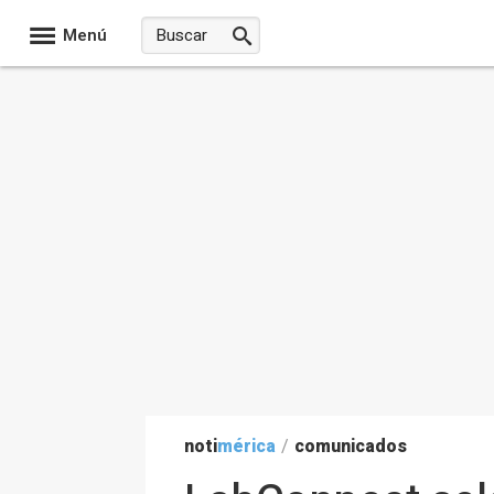
Menú
noti
mérica
/
comunicados