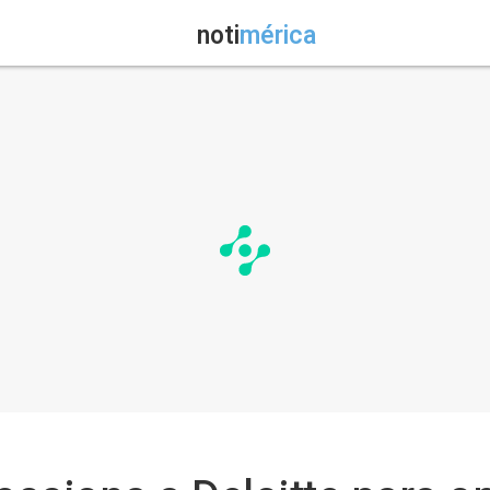
noti
mérica