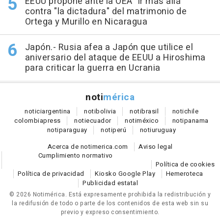
EEUU propone ante la OEA "ir más allá"
contra "la dictadura" del matrimonio de
Ortega y Murillo en Nicaragua
Japón.- Rusia afea a Japón que utilice el
aniversario del ataque de EEUU a Hiroshima
para criticar la guerra en Ucrania
noti
mérica
notici
argentina
noti
bolivia
noti
brasil
noti
chile
colombia
press
noti
ecuador
noti
méxico
noti
panama
noti
paraguay
noti
perú
noti
uruguay
Acerca de notimerica.com
Aviso legal
Cumplimiento normativo
Política de cookies
Política de privacidad
Kiosko Google Play
Hemeroteca
Publicidad estatal
© 2026 Notimérica.
Está expresamente prohibida la redistribución y
la redifusión de todo o parte de los contenidos de esta web sin su
previo y expreso consentimiento.