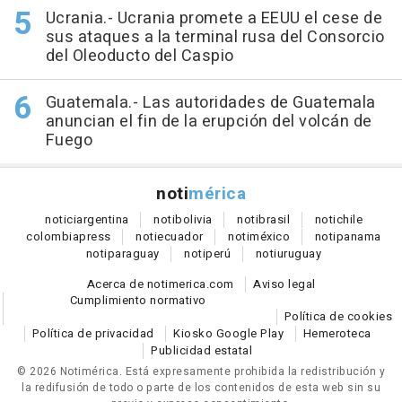
Ucrania.- Ucrania promete a EEUU el cese de
sus ataques a la terminal rusa del Consorcio
del Oleoducto del Caspio
Guatemala.- Las autoridades de Guatemala
anuncian el fin de la erupción del volcán de
Fuego
noti
mérica
notici
argentina
noti
bolivia
noti
brasil
noti
chile
colombia
press
noti
ecuador
noti
méxico
noti
panama
noti
paraguay
noti
perú
noti
uruguay
Acerca de notimerica.com
Aviso legal
Cumplimiento normativo
Política de cookies
Política de privacidad
Kiosko Google Play
Hemeroteca
Publicidad estatal
© 2026 Notimérica.
Está expresamente prohibida la redistribución y
la redifusión de todo o parte de los contenidos de esta web sin su