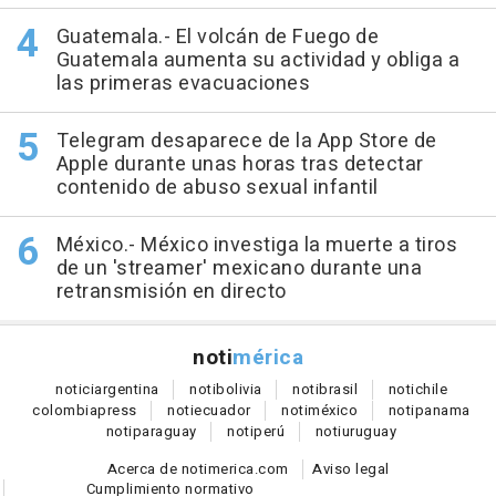
Guatemala.- El volcán de Fuego de
Guatemala aumenta su actividad y obliga a
las primeras evacuaciones
Telegram desaparece de la App Store de
Apple durante unas horas tras detectar
contenido de abuso sexual infantil
México.- México investiga la muerte a tiros
de un 'streamer' mexicano durante una
retransmisión en directo
noti
mérica
notici
argentina
noti
bolivia
noti
brasil
noti
chile
colombia
press
noti
ecuador
noti
méxico
noti
panama
noti
paraguay
noti
perú
noti
uruguay
Acerca de notimerica.com
Aviso legal
Cumplimiento normativo