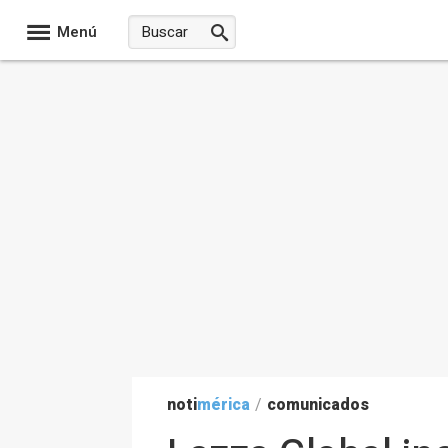
Menú
noti
mérica
/
comunicados