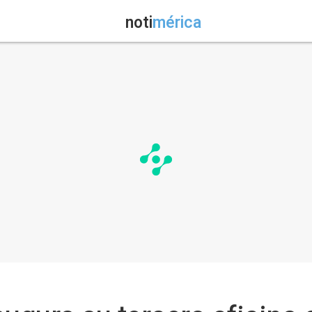
noti
mérica