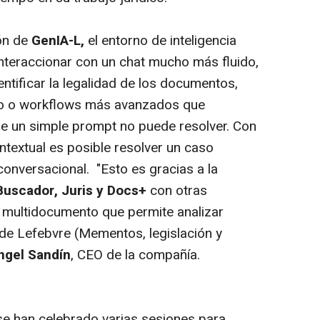
ión de
GenIA-L,
el entorno de inteligencia
 interaccionar con un chat mucho más fluido,
entificar la legalidad de los documentos,
ajo o workflows más avanzados que
ue un simple prompt no puede resolver. Con
ontextual es posible resolver un caso
nversacional. "Esto es gracias a la
Buscador, Juris y Docs+
con otras
 multidocumento que permite analizar
de Lefebvre (Mementos, legislación y
ngel Sandín
, CEO de la compañía.
se han celebrado varias sesiones para