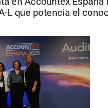
nta en Accountex España 
A-L que potencia el cono