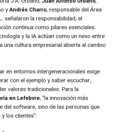
soría J.A. Urbano;
Juan Alfonso Urbano
,
no y
Andrés Charro
, responsable del Área
. señalaron la responsabilidad, el
ación continua como pilares esenciales.
cnología y la IA actúan como un nexo entre
a una cultura empresarial abierta al cambio
rar en entornos intergeneracionales exige
erar con el ejemplo y saber escuchar,
er valores tradicionales. Para la
ría en Lefebvre
, "la innovación más
 del software, sino de las personas que
y los clientes".