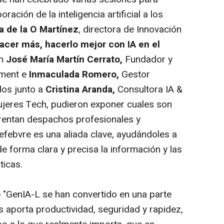
ración de la inteligencia artificial a los
a de la O Martínez
, directora de Innovación
acer más, hacerlo mejor con IA en el
on
José María Martín Cerrato,
Fundador y
ment
e
Inmaculada Romero,
Gestor
os junto a
Cristina Aranda,
Consultora IA &
jeres Tech,
pudieron exponer cuales son
frentan despachos profesionales y
febvre es una aliada clave, ayudándoles a
 de forma clara y precisa la información y las
ticas.
o
"GenIA-L se han convertido en una parte
os aporta productividad, seguridad y rapidez,