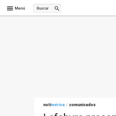
Menú
noti
mérica
/
comunicados