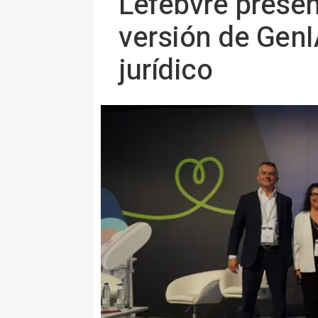
Lefebvre prese
versión de GenI
jurídico