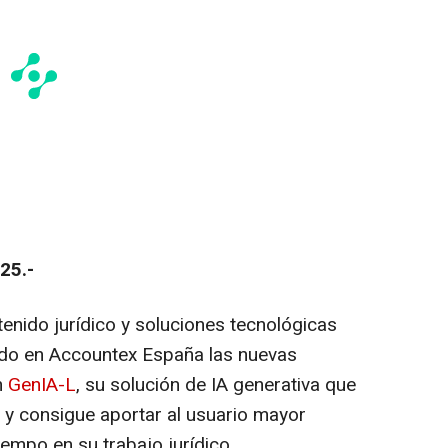
25.-
enido jurídico y soluciones tecnológicas
tado en Accountex España las nuevas
n
GenIA-L
, su solución de IA generativa que
a y consigue aportar al usuario mayor
tiempo en su trabajo jurídico.