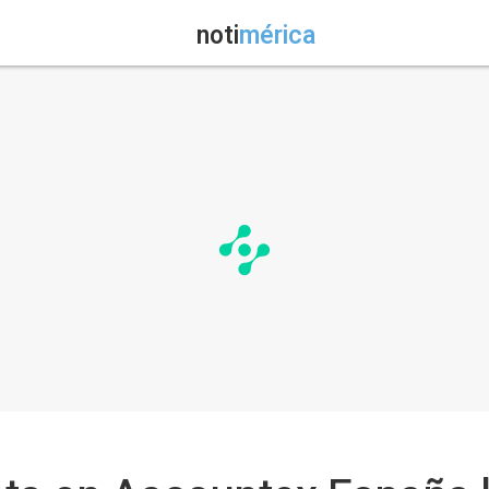
noti
mérica