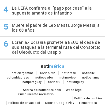
La UEFA confirma el "pago por cese" a la
supuesta amante de Infantino
Muere el padre de Leo Messi, Jorge Messi, a
los 68 años
Ucrania.- Ucrania promete a EEUU el cese de
sus ataques a la terminal rusa del Consorcio
del Oleoducto del Caspio
noti
mérica
notici
argentina
noti
bolivia
noti
brasil
noti
chile
colombia
press
noti
ecuador
noti
méxico
noti
panama
noti
paraguay
noti
perú
noti
uruguay
Acerca de notimerica.com
Aviso legal
Cumplimiento normativo
Política de cookies
Política de privacidad
Kiosko Google Play
Hemeroteca