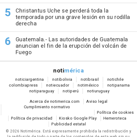
Christantus Uche se perderá toda la
temporada por una grave lesión en su rodilla
derecha
Guatemala.- Las autoridades de Guatemala
anuncian el fin de la erupción del volcán de
Fuego
noti
mérica
notici
argentina
noti
bolivia
noti
brasil
noti
chile
colombia
press
noti
ecuador
noti
méxico
noti
panama
noti
paraguay
noti
perú
noti
uruguay
Acerca de notimerica.com
Aviso legal
Cumplimiento normativo
Política de cookies
Política de privacidad
Kiosko Google Play
Hemeroteca
Publicidad estatal
© 2026 Notimérica.
Está expresamente prohibida la redistribución y
la redifusión de todo o parte de los contenidos de esta web sin su