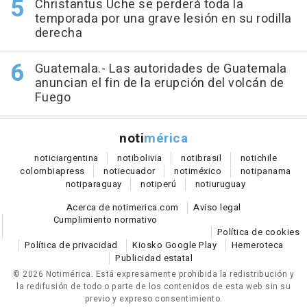
Christantus Uche se perderá toda la
temporada por una grave lesión en su rodilla
derecha
Guatemala.- Las autoridades de Guatemala
anuncian el fin de la erupción del volcán de
Fuego
noti
mérica
notici
argentina
noti
bolivia
noti
brasil
noti
chile
colombia
press
noti
ecuador
noti
méxico
noti
panama
noti
paraguay
noti
perú
noti
uruguay
Acerca de notimerica.com
Aviso legal
Cumplimiento normativo
Política de cookies
Política de privacidad
Kiosko Google Play
Hemeroteca
Publicidad estatal
© 2026 Notimérica.
Está expresamente prohibida la redistribución y
la redifusión de todo o parte de los contenidos de esta web sin su
previo y expreso consentimiento.