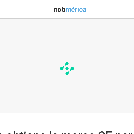
noti
mérica