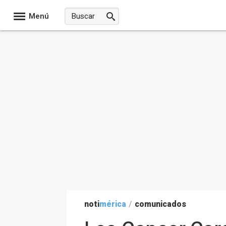
Menú
noti
mérica
/
comunicados