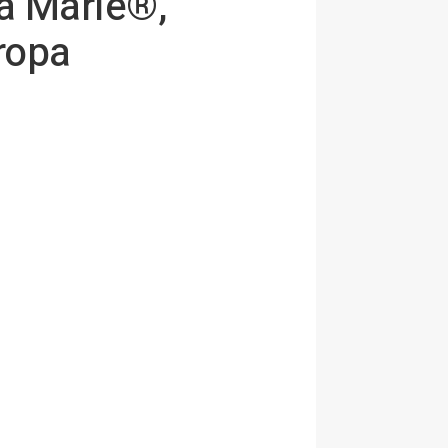
a Marie®,
ropa