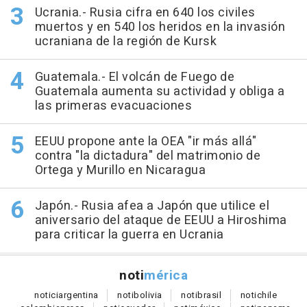
Ucrania.- Rusia cifra en 640 los civiles
muertos y en 540 los heridos en la invasión
ucraniana de la región de Kursk
Guatemala.- El volcán de Fuego de
Guatemala aumenta su actividad y obliga a
las primeras evacuaciones
EEUU propone ante la OEA "ir más allá"
contra "la dictadura" del matrimonio de
Ortega y Murillo en Nicaragua
Japón.- Rusia afea a Japón que utilice el
aniversario del ataque de EEUU a Hiroshima
para criticar la guerra en Ucrania
noti
mérica
notici
argentina
noti
bolivia
noti
brasil
noti
chile