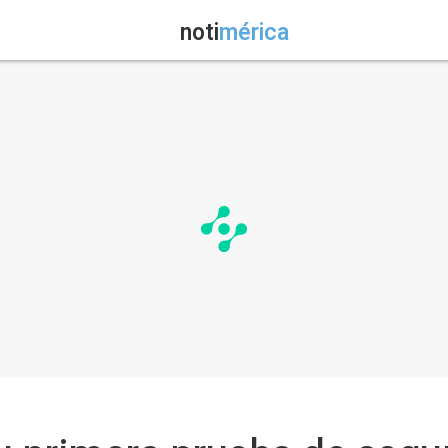
noti
mérica