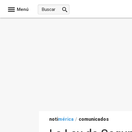
Menú
noti
mérica
/
comunicados