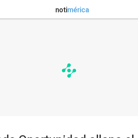
noti
mérica