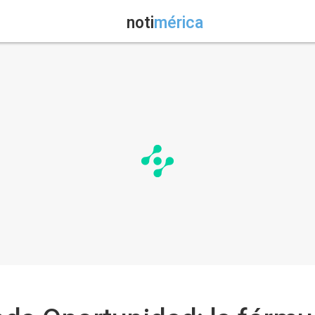
noti
mérica