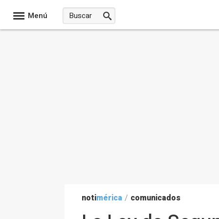
Menú
noti
mérica
/
comunicados