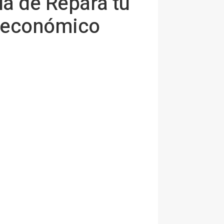
la de Repara tu
s económico