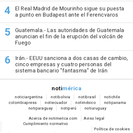
El Real Madrid de Mourinho sigue su puesta
a punto en Budapest ante el Ferencvaros
Guatemala.- Las autoridades de Guatemala
anuncian el fin de la erupción del volcán de
Fuego
Irán.- EEUU sanciona a dos casas de cambio,
cinco empresas y cuatro personas del
sistema bancario "fantasma" de Irán
noti
mérica
notici
argentina
noti
bolivia
noti
brasil
noti
chile
colombia
press
noti
ecuador
noti
méxico
noti
panama
noti
paraguay
noti
perú
noti
uruguay
Acerca de notimerica.com
Aviso legal
Cumplimiento normativo
Política de cookies