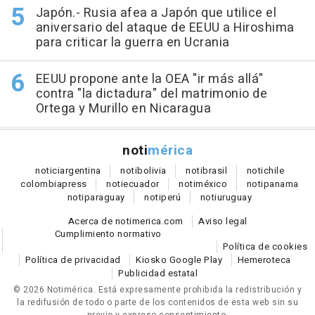
Japón.- Rusia afea a Japón que utilice el
aniversario del ataque de EEUU a Hiroshima
para criticar la guerra en Ucrania
EEUU propone ante la OEA "ir más allá"
contra "la dictadura" del matrimonio de
Ortega y Murillo en Nicaragua
noti
mérica
notici
argentina
noti
bolivia
noti
brasil
noti
chile
colombia
press
noti
ecuador
noti
méxico
noti
panama
noti
paraguay
noti
perú
noti
uruguay
Acerca de notimerica.com
Aviso legal
Cumplimiento normativo
Política de cookies
Política de privacidad
Kiosko Google Play
Hemeroteca
Publicidad estatal
© 2026 Notimérica.
Está expresamente prohibida la redistribución y
la redifusión de todo o parte de los contenidos de esta web sin su