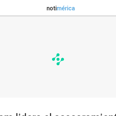
noti
mérica