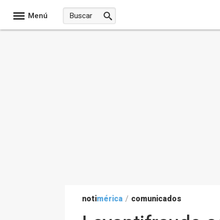
Menú
noti
mérica
/
comunicados