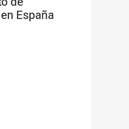
to de
n en España