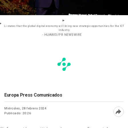
Li states that the global digital economy will bring new strategic opportunities for the ICT
industry
- HUAWEI/PR NEWSWIRE
Europa Press Comunicados
Miércoles, 28 febrero 2024
Publicado: 20:26
Abri