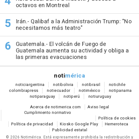
octavos en Montreal
Irán.- Qalibaf a la Administración Trump: "No
necesitamos más teatro"
Guatemala.- El volcán de Fuego de
Guatemala aumenta su actividad y obliga a
las primeras evacuaciones
noti
mérica
notici
argentina
noti
bolivia
noti
brasil
noti
chile
colombia
press
noti
ecuador
noti
méxico
noti
panama
noti
paraguay
noti
perú
noti
uruguay
Acerca de notimerica.com
Aviso legal
Cumplimiento normativo
Política de cookies
Política de privacidad
Kiosko Google Play
Hemeroteca
Publicidad estatal
© 2026 Notimérica.
Está expresamente prohibida la redistribución y