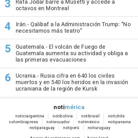
Rafa Jódar barre a Musetti y accede a
octavos en Montreal
Irán.- Qalibaf a la Administración Trump: "No
necesitamos más teatro"
Guatemala.- El volcán de Fuego de
Guatemala aumenta su actividad y obliga a
las primeras evacuaciones
Ucrania.- Rusia cifra en 640 los civiles
muertos y en 540 los heridos en la invasión
ucraniana de la región de Kursk
noti
mérica
notici
argentina
noti
bolivia
noti
brasil
noti
chile
colombia
press
noti
ecuador
noti
méxico
noti
panama
noti
paraguay
noti
perú
noti
uruguay