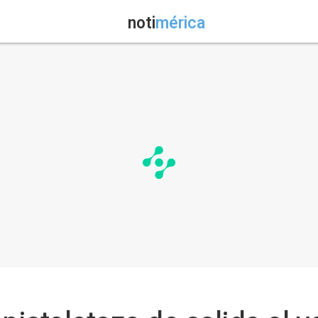
noti
mérica