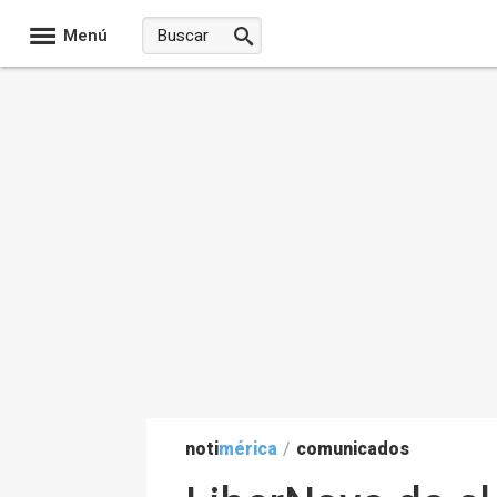
Menú
noti
mérica
/
comunicados