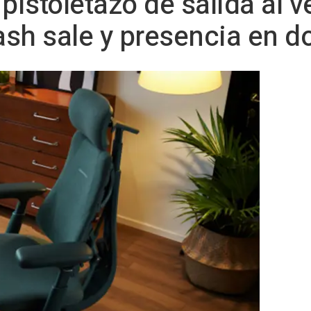
pistoletazo de salida al 
ash sale y presencia en do