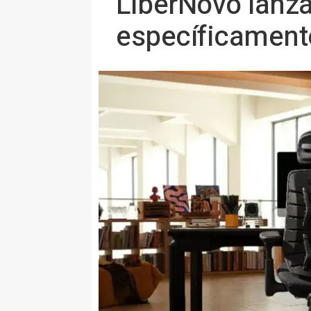
LiberNovo lanza
específicamente