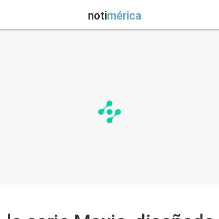
noti
mérica