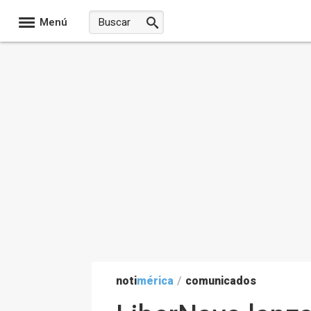
Menú
noti
mérica
/
comunicados