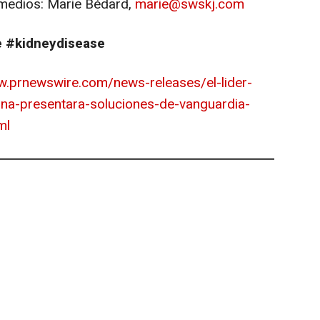
medios: Marie Bédard,
marie@swskj.com
e #kidneydisease
w.prnewswire.com/news-releases/el-lider-
china-presentara-soluciones-de-vanguardia-
ml