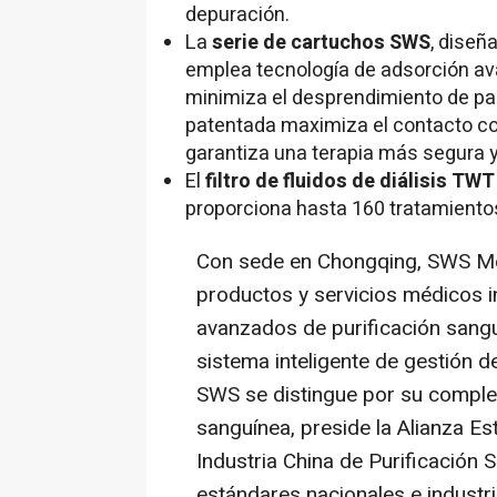
depuración.
La
serie de cartuchos SWS
, diseñ
emplea tecnología de adsorción av
minimiza el desprendimiento de par
patentada maximiza el contacto con 
garantiza una terapia más segura y
El
filtro de fluidos de diálisis TWT
proporciona hasta 160 tratamientos
Con sede en
Chongqing
, SWS Me
productos y servicios médicos i
avanzados de purificación sangu
sistema inteligente de gestión de
SWS se distingue por su complet
sanguínea, preside la Alianza Es
Industria China de Purificación S
estándares nacionales e industr