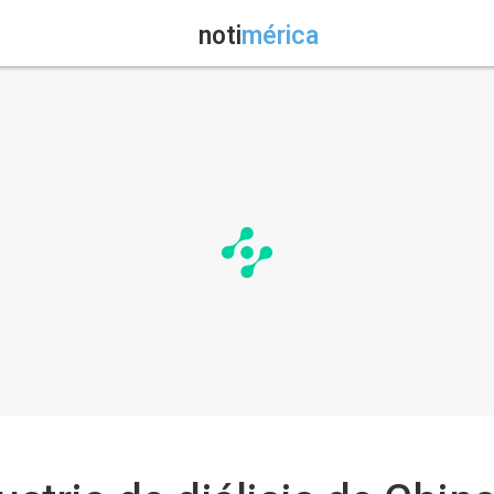
noti
mérica