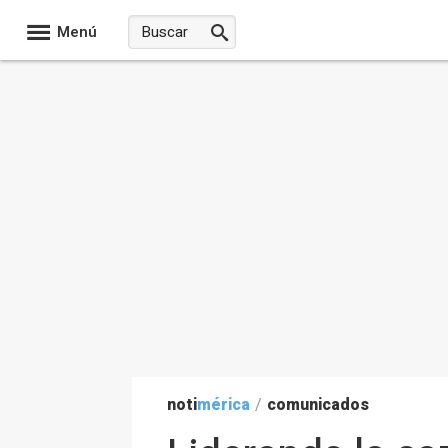
Menú
noti
mérica
/
comunicados