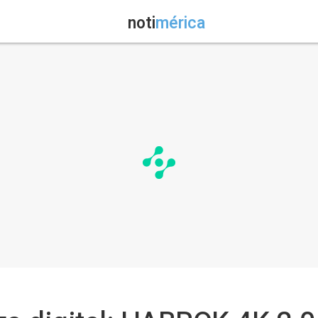
noti
mérica