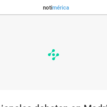
noti
mérica