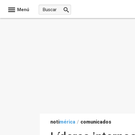
Menú
noti
mérica
/
comunicados