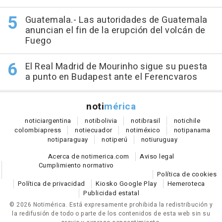
Guatemala.- Las autoridades de Guatemala
anuncian el fin de la erupción del volcán de
Fuego
El Real Madrid de Mourinho sigue su puesta
a punto en Budapest ante el Ferencvaros
noti
mérica
notici
argentina
noti
bolivia
noti
brasil
noti
chile
colombia
press
noti
ecuador
noti
méxico
noti
panama
noti
paraguay
noti
perú
noti
uruguay
Acerca de notimerica.com
Aviso legal
Cumplimiento normativo
Política de cookies
Política de privacidad
Kiosko Google Play
Hemeroteca
Publicidad estatal
© 2026 Notimérica.
Está expresamente prohibida la redistribución y
la redifusión de todo o parte de los contenidos de esta web sin su