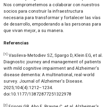
Nos comprometemos a colaborar con nuestros
socios para construir la infraestructura
necesaria para transformar y fortalecer las vías
de desarrollo, empoderando a las personas para
que vivan mejor, a su manera.
Referencias
[1]
Vasileva-Metodiev SZ, Spargo D, Klein EG, et al.
Diagnostic journey and management of patients
with mild cognitive impairment and Alzheimer's
disease dementia: A multinational, real-world
survey.
Journal of Alzheimer's Disease
.
2025;104(4):1212–1234.
doi:10.1177/13872877251322978
[2]
Frisoni GB, Aho E, Brayne C, et al. Alzheimer's