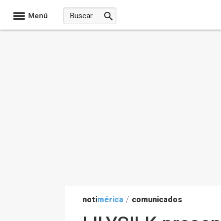
Menú
noti
mérica
/
comunicados