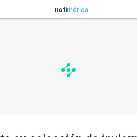
noti
mérica