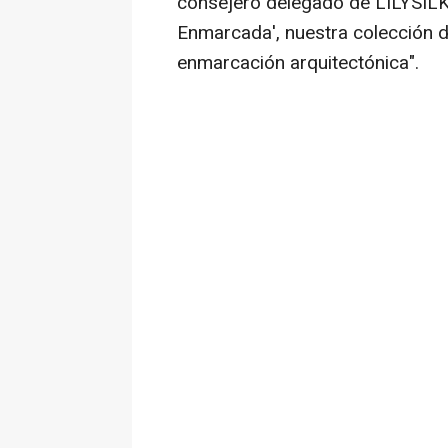
consejero delegado de LILYSILK.
Enmarcada', nuestra colección de
enmarcación arquitectónica".