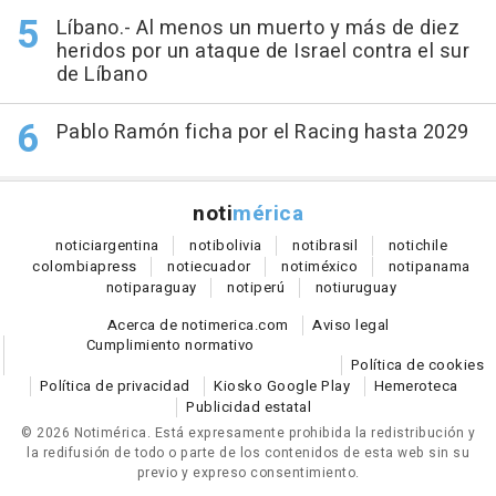
Líbano.- Al menos un muerto y más de diez
heridos por un ataque de Israel contra el sur
de Líbano
Pablo Ramón ficha por el Racing hasta 2029
noti
mérica
notici
argentina
noti
bolivia
noti
brasil
noti
chile
colombia
press
noti
ecuador
noti
méxico
noti
panama
noti
paraguay
noti
perú
noti
uruguay
Acerca de notimerica.com
Aviso legal
Cumplimiento normativo
Política de cookies
Política de privacidad
Kiosko Google Play
Hemeroteca
Publicidad estatal
© 2026 Notimérica.
Está expresamente prohibida la redistribución y
la redifusión de todo o parte de los contenidos de esta web sin su
previo y expreso consentimiento.