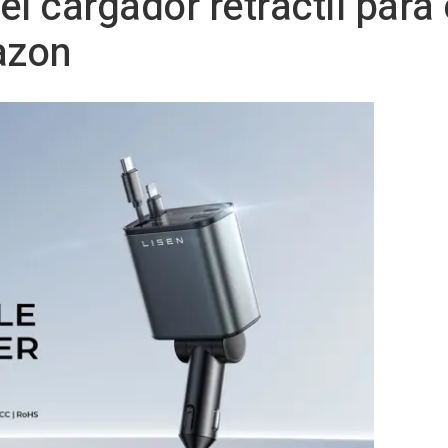
el cargador retráctil para
azon