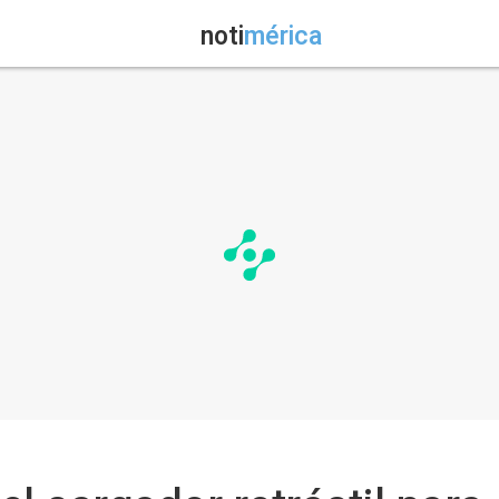
noti
mérica