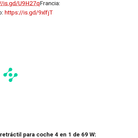
://is.gd/U9H27q
Francia:
o:
https://is.gd/9xlfjT
retráctil para coche 4 en 1 de 69 W: