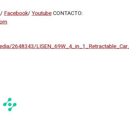
k
/
Facebook
/
Youtube
CONTACTO:
com
edia/2648343/LISEN_69W_4_in_1_Retractable_Car_