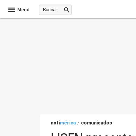
Menú
noti
mérica
/
comunicados