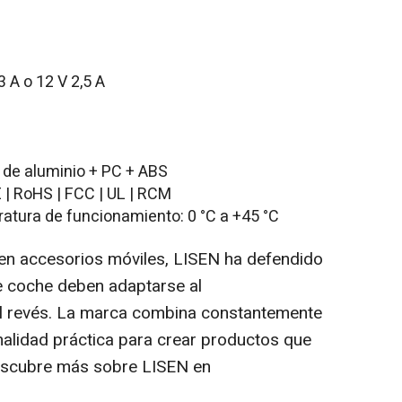
3 A o 12 V 2,5 A
 de aluminio + PC + ABS
 | RoHS | FCC | UL | RCM
ratura de funcionamiento: 0 °C a +45 °C
n accesorios móviles, LISEN ha defendido
e coche deben adaptarse al
l revés. La marca combina constantemente
alidad práctica para crear productos que
Descubre más sobre LISEN en