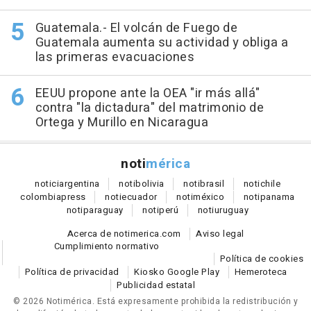
Guatemala.- El volcán de Fuego de
Guatemala aumenta su actividad y obliga a
las primeras evacuaciones
EEUU propone ante la OEA "ir más allá"
contra "la dictadura" del matrimonio de
Ortega y Murillo en Nicaragua
noti
mérica
notici
argentina
noti
bolivia
noti
brasil
noti
chile
colombia
press
noti
ecuador
noti
méxico
noti
panama
noti
paraguay
noti
perú
noti
uruguay
Acerca de notimerica.com
Aviso legal
Cumplimiento normativo
Política de cookies
Política de privacidad
Kiosko Google Play
Hemeroteca
Publicidad estatal
© 2026 Notimérica.
Está expresamente prohibida la redistribución y