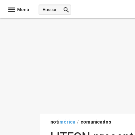
Menú
noti
mérica
/
comunicados