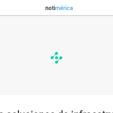
noti
mérica