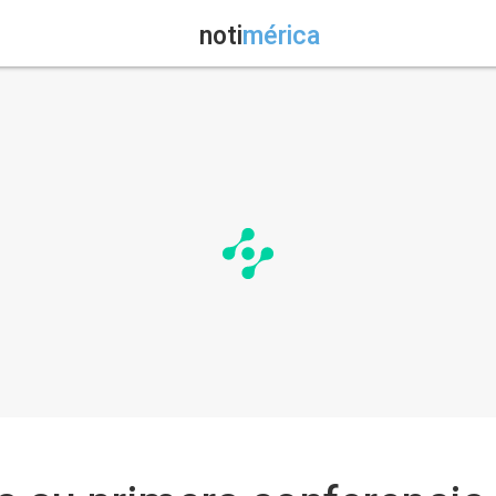
noti
mérica