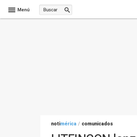
Menú
noti
mérica
/
comunicados