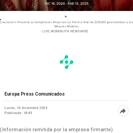
LiveJasmin Presenta su Competición Anual con un Premio Total de $250,000 para Celebrar a los
Mejores Modelos
- LIVEJASMIN/PR NEWSWIRE
Europa Press Comunicados
Lunes, 16 diciembre 2024
Publicado: 18:43
Abri
(Información remitida por la empresa firmante)