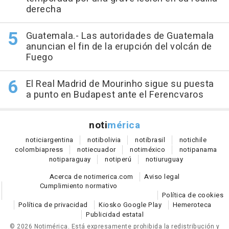
derecha
Guatemala.- Las autoridades de Guatemala
anuncian el fin de la erupción del volcán de
Fuego
El Real Madrid de Mourinho sigue su puesta
a punto en Budapest ante el Ferencvaros
noti
mérica
notici
argentina
noti
bolivia
noti
brasil
noti
chile
colombia
press
noti
ecuador
noti
méxico
noti
panama
noti
paraguay
noti
perú
noti
uruguay
Acerca de notimerica.com
Aviso legal
Cumplimiento normativo
Política de cookies
Política de privacidad
Kiosko Google Play
Hemeroteca
Publicidad estatal
© 2026 Notimérica.
Está expresamente prohibida la redistribución y