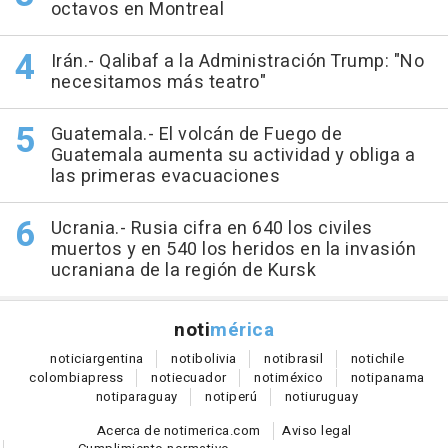
octavos en Montreal
Irán.- Qalibaf a la Administración Trump: "No
necesitamos más teatro"
Guatemala.- El volcán de Fuego de
Guatemala aumenta su actividad y obliga a
las primeras evacuaciones
Ucrania.- Rusia cifra en 640 los civiles
muertos y en 540 los heridos en la invasión
ucraniana de la región de Kursk
noti
mérica
notici
argentina
noti
bolivia
noti
brasil
noti
chile
colombia
press
noti
ecuador
noti
méxico
noti
panama
noti
paraguay
noti
perú
noti
uruguay
Acerca de notimerica.com
Aviso legal