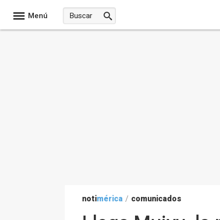
Menú
noti
mérica
/
comunicados