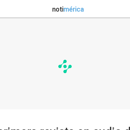
noti
mérica