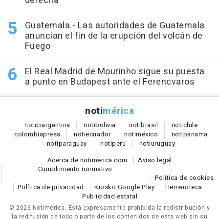
derecha
Guatemala.- Las autoridades de Guatemala
anuncian el fin de la erupción del volcán de
Fuego
El Real Madrid de Mourinho sigue su puesta
a punto en Budapest ante el Ferencvaros
noti
mérica
notici
argentina
noti
bolivia
noti
brasil
noti
chile
colombia
press
noti
ecuador
noti
méxico
noti
panama
noti
paraguay
noti
perú
noti
uruguay
Acerca de notimerica.com
Aviso legal
Cumplimiento normativo
Política de cookies
Política de privacidad
Kiosko Google Play
Hemeroteca
Publicidad estatal
© 2026 Notimérica.
Está expresamente prohibida la redistribución y
la redifusión de todo o parte de los contenidos de esta web sin su