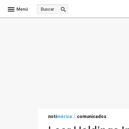
Menú
noti
mérica
/
comunicados