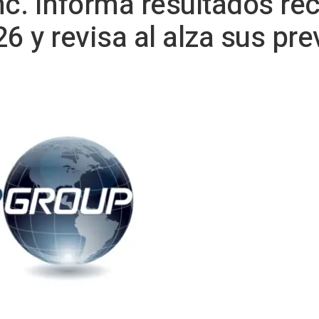
nc. informa resultados ré
6 y revisa al alza sus pr