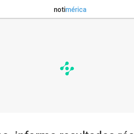
noti
mérica