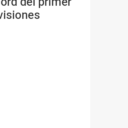
cord del primer
evisiones