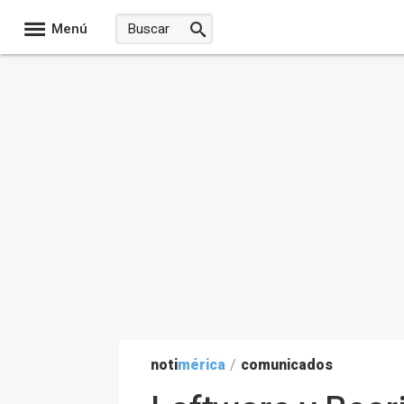
Menú
noti
mérica
/
comunicados