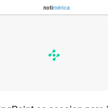
noti
mérica