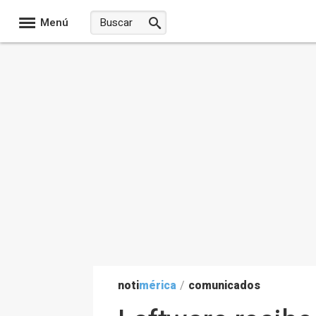
Menú
noti
mérica
/
comunicados