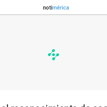
noti
mérica