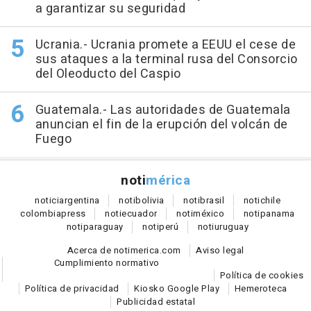
a garantizar su seguridad
Ucrania.- Ucrania promete a EEUU el cese de
sus ataques a la terminal rusa del Consorcio
del Oleoducto del Caspio
Guatemala.- Las autoridades de Guatemala
anuncian el fin de la erupción del volcán de
Fuego
noti
mérica
notici
argentina
noti
bolivia
noti
brasil
noti
chile
colombia
press
noti
ecuador
noti
méxico
noti
panama
noti
paraguay
noti
perú
noti
uruguay
Acerca de notimerica.com
Aviso legal
Cumplimiento normativo
Política de cookies
Política de privacidad
Kiosko Google Play
Hemeroteca
Publicidad estatal