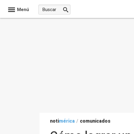
Menú
noti
mérica
/
comunicados