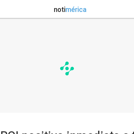
noti
mérica