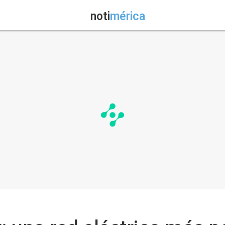
noti
mérica