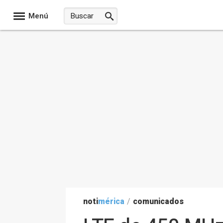
Menú
noti
mérica
/
comunicados