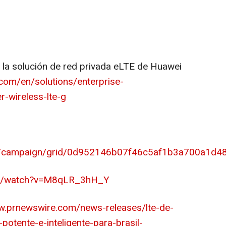
la solución de red privada eLTE de Huawei
.com/en/solutions/enterprise-
r-wireless-lte-g
os/campaign/grid/0d952146b07f46c5af1b3a700a1d4
om/watch?v=M8qLR_3hH_Y
w.prnewswire.com/news-releases/lte-de-
otente-e-inteligente-para-brasil-