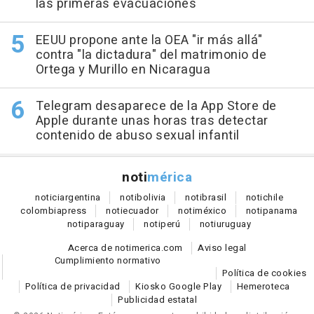
las primeras evacuaciones
EEUU propone ante la OEA "ir más allá"
contra "la dictadura" del matrimonio de
Ortega y Murillo en Nicaragua
Telegram desaparece de la App Store de
Apple durante unas horas tras detectar
contenido de abuso sexual infantil
noti
mérica
notici
argentina
noti
bolivia
noti
brasil
noti
chile
colombia
press
noti
ecuador
noti
méxico
noti
panama
noti
paraguay
noti
perú
noti
uruguay
Acerca de notimerica.com
Aviso legal
Cumplimiento normativo
Política de cookies
Política de privacidad
Kiosko Google Play
Hemeroteca
Publicidad estatal