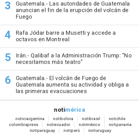
Guatemala.- Las autoridades de Guatemala
anuncian el fin de la erupción del volcán de
Fuego
Rafa Jódar barre a Musetti y accede a
octavos en Montreal
Irán.- Qalibaf a la Administración Trump: "No
necesitamos más teatro"
Guatemala.- El volcán de Fuego de
Guatemala aumenta su actividad y obliga a
las primeras evacuaciones
noti
mérica
notici
argentina
noti
bolivia
noti
brasil
noti
chile
colombia
press
noti
ecuador
noti
méxico
noti
panama
noti
paraguay
noti
perú
noti
uruguay