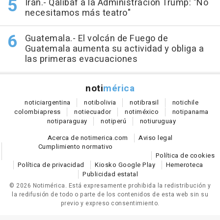
Irán.- Qalibaf a la Administración Trump: "No
necesitamos más teatro"
Guatemala.- El volcán de Fuego de
Guatemala aumenta su actividad y obliga a
las primeras evacuaciones
noti
mérica
notici
argentina
noti
bolivia
noti
brasil
noti
chile
colombia
press
noti
ecuador
noti
méxico
noti
panama
noti
paraguay
noti
perú
noti
uruguay
Acerca de notimerica.com
Aviso legal
Cumplimiento normativo
Política de cookies
Política de privacidad
Kiosko Google Play
Hemeroteca
Publicidad estatal
© 2026 Notimérica.
Está expresamente prohibida la redistribución y
la redifusión de todo o parte de los contenidos de esta web sin su
previo y expreso consentimiento.