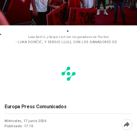
Luka Dončić, y Sergio Llull con los ganadores de The One
- LUKA DONČIĆ, Y SERGIO LLULL CON LOS GANADORES DE
Europa Press Comunicados
Miércoles, 17 junio 2026
Publicado: 17:10
Abri